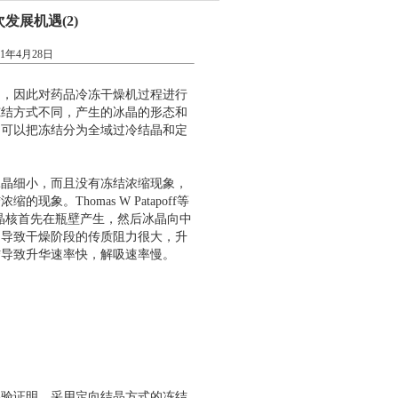
展机遇(2)
11年4月28日
响，因此对药品冷冻干燥机过程进行
冻结方式不同，产生的冰晶的形态和
，可以把冻结分为全域过冷结晶和定
冰晶细小，而且没有冻结浓缩现象，
。Thomas W Patapoff等
晶核首先在瓶壁产生，然后冰晶向中
，导致干燥阶段的传质阻力很大，升
结导致升华速率快，解吸速率慢。
实验证明，采用定向结晶方式的冻结