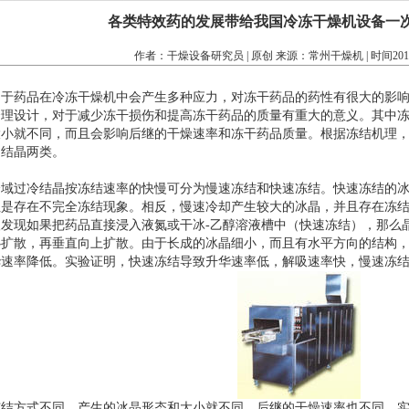
各类特效药的发展带给我国冷冻干燥机设备一次发
作者：干燥设备研究员 | 原创 来源：
常州干燥机
| 时间20
由于药品在冷冻干燥机中会产生多种应力，对冻干药品的药性有很大的影
合理设计，对于减少冻干损伤和提高冻干药品的质量有重大的意义。其中
大小就不同，而且会影响后继的干燥速率和冻干药品质量。根据冻结机理
向结晶两类。
全域过冷结晶按冻结速率的快慢可分为慢速冻结和快速冻结。快速冻结的
是存在不完全冻结现象。相反，慢速冷却产生较大的冰晶，并且存在冻结浓缩的现象
人发现如果把药品直接浸入液氮或干冰-乙醇溶液槽中（快速冻结），那么
心扩散，再垂直向上扩散。由于长成的冰晶细小，而且有水平方向的结构
华速率降低。实验证明，快速冻结导致升华速率低，解吸速率快，慢速冻
冻结方式不同，产生的冰晶形态和大小就不同，后继的干燥速率也不同。